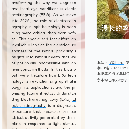
ansforming the way we diagnose
and treat eye conditions is electr
oretinography (ERG). As we move
into 2025, the role of electroretin
漫长的季
ography in ophthalmology is beco
ming more critical than ever befo
re. This specialized test offers an
invaluable look at the electrical re
sponses of the retina, providing i
nsights into retinal health that we
本站由
@Chenli
re previously inaccessible with co
粤ICP备
20231051
nventional methods. In this blog p
本博客所有文章除
ost, we will explore how ERG tech
⏱本站已艰难运行 1
nology is revolutionizing ophthalm
ology, its applications, and the pr
omising future it holds. Understan
ding Electroretinography (ERG)
El
ectroretinography
is a diagnostic
procedure that measures the ele
ctrical activity generated by the r
etina in response to light stimuli.