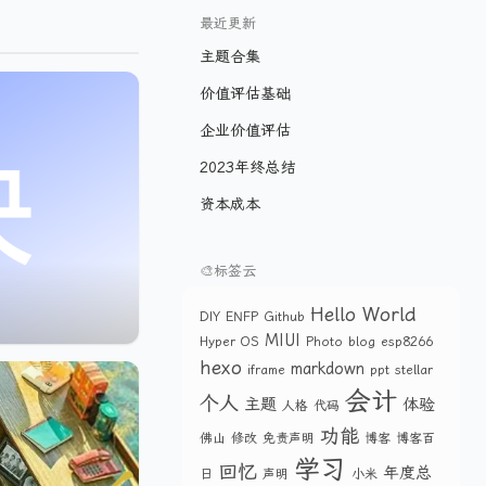
最近更新
主题合集
价值评估基础
企业价值评估
2023年终总结
资本成本
🎨标签云
Hello World
DIY
ENFP
Github
MIUI
Hyper OS
Photo
blog
esp8266
hexo
markdown
iframe
ppt
stellar
会计
个人
主题
体验
人格
代码
功能
佛山
修改
免责声明
博客
博客百
学习
回忆
年度总
日
声明
小米