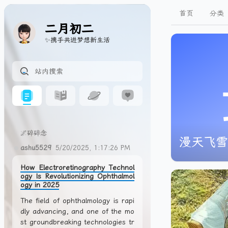
首页
分类
二月初二
✨携手共进梦想新生活
🌌碎碎念
漫天飞雪
ashu5529
5/20/2025, 1:17:26 PM
How Electroretinography Technol
ogy Is Revolutionizing Ophthalmol
ogy in 2025
The field of ophthalmology is rapi
dly advancing, and one of the mo
st groundbreaking technologies tr