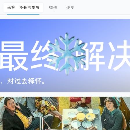
标签：漫长的季节
归档
便笺
，对过去释怀。