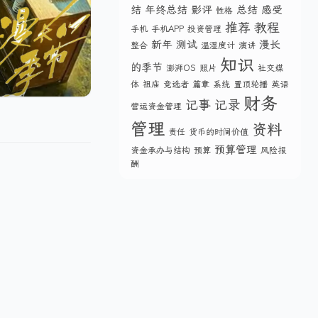
结
年终总结
影评
总结
感受
性格
推荐
教程
手机
手机APP
投资管理
新年
测试
漫长
整合
温湿度计
演讲
知识
的季节
澎湃OS
照片
社交媒
体
祖庙
竞选者
篇章
系统
置顶轮播
英语
财务
记事
记录
营运资金管理
管理
资料
责任
货币的时间价值
预算管理
资金承办与结构
预算
风险报
酬